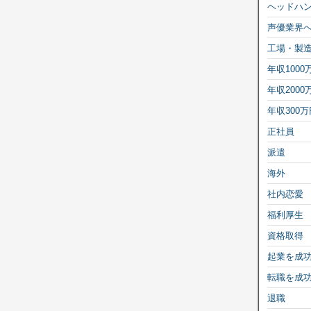
ヘッドハ
声優業界
工場・製
年収1000
年収2000
年収300万
正社員
派遣
海外
社内恋愛
福利厚生
資格取得
起業を成
転職を成
退職