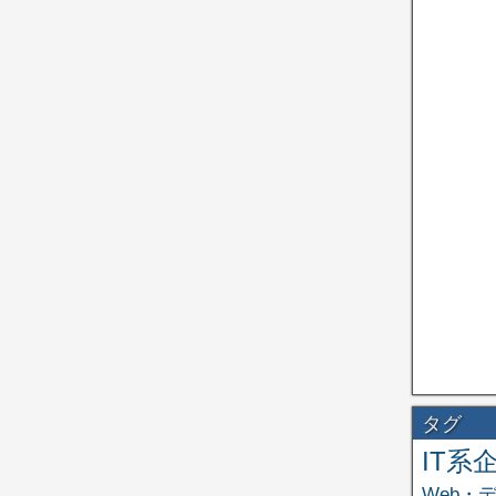
タグ
IT系
Web・