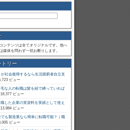
せ
コンテンツは全てオリジナルです。他へ
は媒体を問わず一切お断りします。
ントリー
トが社会復帰するなら生活困窮者自立支
6,723 ビュー
ン毛な人の転職は髪を紐で縛っていれば
 18,377 ビュー
退職した企業の実資料を実績として使え
 13,984 ビュー
験でも製造業なら簡単に転職可能？｜職
3,005 ビュー