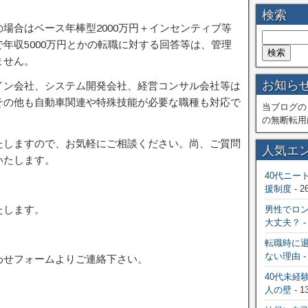
検索
場合はベース年棒型2000万円＋インセンティブ等
年収5000万円とかの転職に対する回答等は、管理
ません。
お知ら
イン会社、システム開発会社、経営コンサル会社等は
その他も自動車関連や特殊技能が必要な職種も対応で
当ブログの
の無断転用
たしますので、お気軽にご相談ください。尚、ご質問
人気エ
いたします。
40代ニー
援制度
- 2
たします。
男性でロ
大丈夫？
-
転職時に
ない理由
-
わせフォームよりご連絡下さい。
40代未経
人の壁
- 1