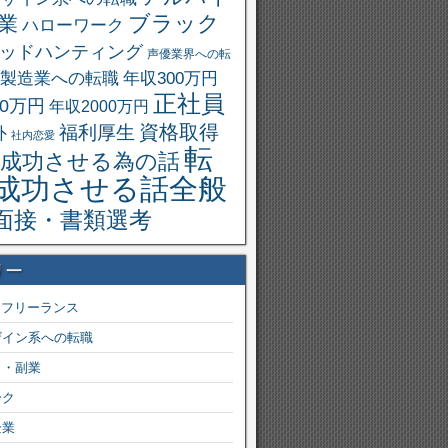
ブラック
業
ハローワーク
ッドハンティング
声優業界への転
製造業への転職
年収300万円
正社員
00万円
年収2000万円
資格取得
福利厚生
外
社内恋愛
転
成功させる為の話
成功させる話全般
面接・書類選考
リー
・フリーランス
ザイン系への転職
ト・副業
ーク
企業