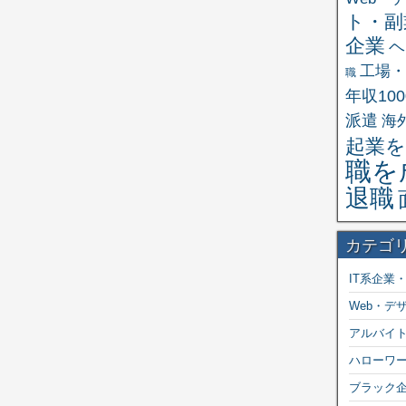
ト・副
企業
ヘ
工場・
職
年収10
派遣
海
起業を
職を
退職
カテゴ
IT系企業
Web・デ
アルバイ
ハローワ
ブラック