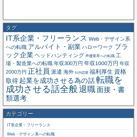
タグ
IT系企業・フリーランス
Web・デザイン系
ブラ
アルバイト・副業
への転職
ハローワーク
ック企業
ヘッドハンティング
工
声優業界への転職
場・製造業への転職
年収1000万円
年収300万円
年収
正社員
資格
福利厚生
派遣
海外
2000万円
社内恋愛
転職を
起業を成功させる為の話
取得
成功させる話全般
退職
面接・書
類選考
カテゴリー
IT系企業・フリーランス
Web・デザイン系への転職