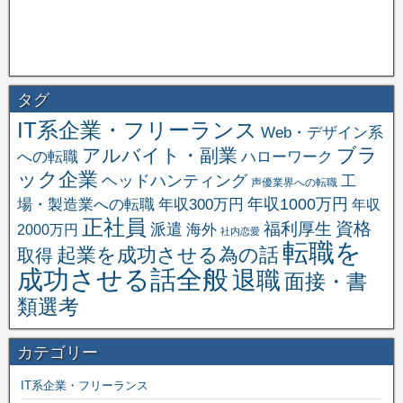
タグ
IT系企業・フリーランス
Web・デザイン系
ブラ
アルバイト・副業
への転職
ハローワーク
ック企業
ヘッドハンティング
工
声優業界への転職
場・製造業への転職
年収1000万円
年収300万円
年収
正社員
資格
福利厚生
派遣
海外
2000万円
社内恋愛
転職を
起業を成功させる為の話
取得
成功させる話全般
退職
面接・書
類選考
カテゴリー
IT系企業・フリーランス