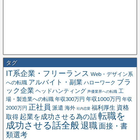
タグ
IT系企業・フリーランス
Web・デザイン系
ブラ
アルバイト・副業
への転職
ハローワーク
ック企業
ヘッドハンティング
工
声優業界への転職
場・製造業への転職
年収1000万円
年収300万円
年収
正社員
資格
福利厚生
派遣
海外
2000万円
社内恋愛
転職を
起業を成功させる為の話
取得
成功させる話全般
退職
面接・書
類選考