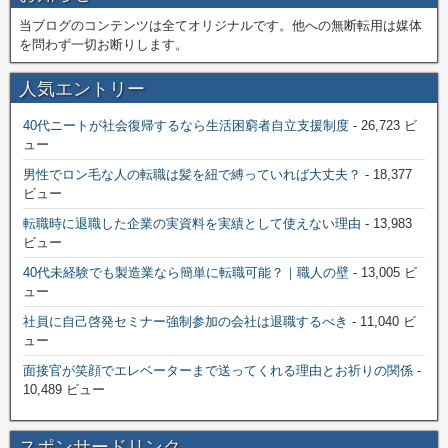
当ブログのコンテンツは全てオリジナルです。他への無断転用は媒体
を問わず一切お断りします。
人気エントリー
40代ニートが社会復帰するなら生活困窮者自立支援制度
- 26,723 ビ
ュー
男性でロン毛な人の転職は髪を紐で縛っていれば大丈夫？
- 18,377
ビュー
転職時に退職した企業の実資料を実績として使えない理由
- 13,983
ビュー
40代未経験でも製造業なら簡単に転職可能？｜職人の壁
- 13,005 ビ
ュー
社員に自己啓発セミナー強制参加の会社は退職するべき
- 11,040 ビ
ュー
面接官が笑顔でエレベーターまで送ってくれる理由とお祈りの関係
-
10,489 ビュー
スポンサードリンク