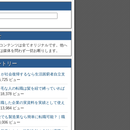
せ
コンテンツは全てオリジナルです。他へ
は媒体を問わず一切お断りします。
ントリー
トが社会復帰するなら生活困窮者自立支
6,725 ビュー
ン毛な人の転職は髪を紐で縛っていれば
 18,378 ビュー
退職した企業の実資料を実績として使え
 13,984 ビュー
験でも製造業なら簡単に転職可能？｜職
3,006 ビュー