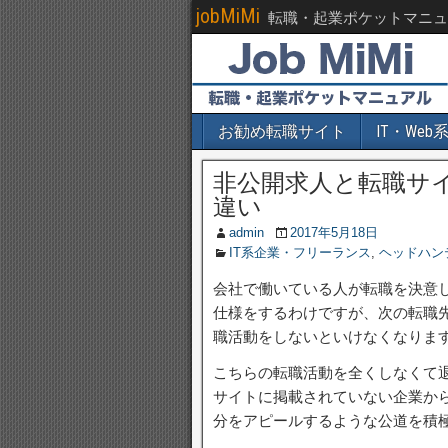
jobMiMi
転職・起業ポケットマニュ
お勧め転職サイト
IT・We
非公開求人と転職サ
違い
admin
2017年5月18日
IT系企業・フリーランス
,
ヘッドハン
会社で働いている人が転職を決意
仕様をするわけですが、次の転職
職活動をしないといけなくなりま
こちらの転職活動を全くしなくて
サイトに掲載されていない企業か
分をアピールするような公道を積