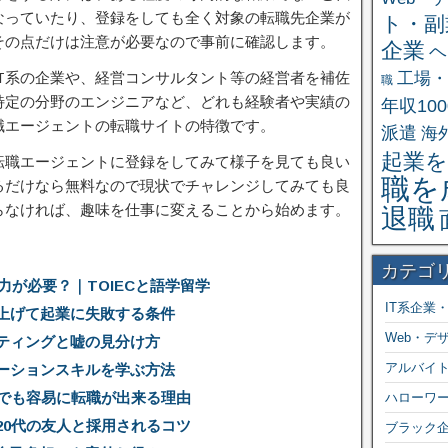
なっていたり、登録をしても全く対象の転職先企業が
ト・副
その点だけは注意が必要なので事前に確認します。
企業
ヘ
工場・
T系の企業や、経営コンサルタント等の経営者を補佐
職
特定の分野のエンジニアなど、どれも経験者や実績の
年収10
職エージェントの転職サイトの特徴です。
派遣
海
起業を
転職エージェントに登録をしてみて様子を見ても良い
職を
るだけなら無料なので現状でチャレンジしてみても良
らなければ、趣味を仕事に変えることから始めます。
退職
カテゴ
力が必要？｜TOIECと語学留学
IT系企業
上げて起業に失敗する条件
Web・デ
ティングと嘘の見分け方
アルバイ
ーションスキルを学ぶ方法
人でも容易に転職が出来る理由
ハローワ
20代の友人と採用されるコツ
ブラック