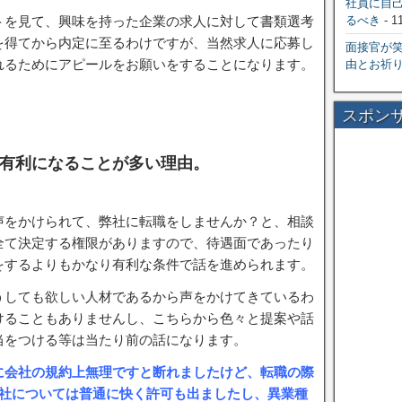
社員に自
るべき
- 1
トを見て、興味を持った企業の求人に対して書類選考
を得てから内定に至るわけですが、当然求人に応募し
面接官が
れるためにアピールをお願いをすることになります。
由とお祈
スポン
有利になることが多い理由。
声をかけられて、弊社に転職をしませんか？と、相談
全て決定する権限がありますので、待遇面であったり
をするよりもかなり有利な条件で話を進められます。
うしても欲しい人材であるから声をかけてきているわ
けることもありませんし、こちらから色々と提案や話
当をつける等は当たり前の話になります。
に会社の規約上無理ですと断れましたけど、転職の際
入社については普通に快く許可も出ましたし、異業種