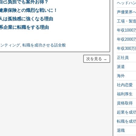
自己負担でも案外お得？
ヘッドハ
健康保険との熾烈な戦いに！
声優業界
人は孤独感に強くなる理由
工場・製
T系企業に転職をする理由
年収1000
年収2000
ハンティング
,
転職を成功させる話全般
年収300万
正社員
次を見る →
派遣
海外
社内恋愛
福利厚生
資格取得
起業を成
転職を成
退職