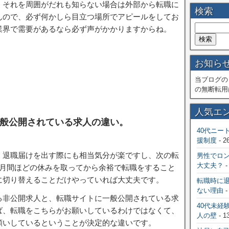
、それを周囲がだれも知らない場合は外部から転職に
検索
んので、必ず何かしら目立つ場所でアピールをしてお
業界で需要があるなら必ず声がかかりますからね。
お知ら
当ブログの
の無断転用
人気エ
般公開されている求人の違い。
40代ニー
援制度
- 2
、退職届けを出す際にも相当気分が楽ですし、次の転
男性でロ
大丈夫？
-
ヶ月間ほどの休みを取ってから余裕で転職をすること
に切り替えることだけやっていれば大丈夫です。
転職時に
ない理由
-
る非公開求人と、転職サイトに一般公開されている求
40代未経
ば、転職をこちらがお願いしているわけではなくて、
人の壁
- 1
願いしているということが決定的な違いです。