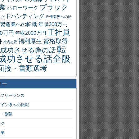
ブラック
業
ハローワーク
ッドハンティング
声優業界への転
製造業への転職
年収300万円
正社員
00万円
年収2000万円
資格取得
福利厚生
外
社内恋愛
転
成功させる為の話
成功させる話全般
面接・書類選考
リー
・フリーランス
ザイン系への転職
ト・副業
ーク
企業