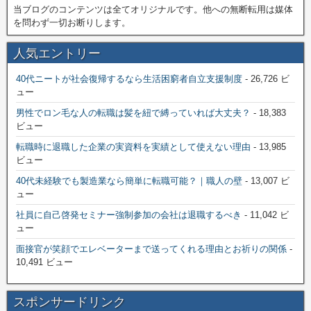
当ブログのコンテンツは全てオリジナルです。他への無断転用は媒体
を問わず一切お断りします。
人気エントリー
40代ニートが社会復帰するなら生活困窮者自立支援制度
- 26,726 ビ
ュー
男性でロン毛な人の転職は髪を紐で縛っていれば大丈夫？
- 18,383
ビュー
転職時に退職した企業の実資料を実績として使えない理由
- 13,985
ビュー
40代未経験でも製造業なら簡単に転職可能？｜職人の壁
- 13,007 ビ
ュー
社員に自己啓発セミナー強制参加の会社は退職するべき
- 11,042 ビ
ュー
面接官が笑顔でエレベーターまで送ってくれる理由とお祈りの関係
-
10,491 ビュー
スポンサードリンク