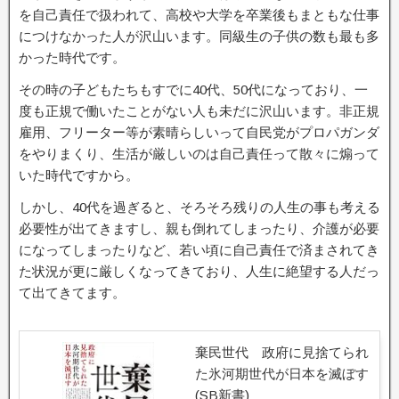
を自己責任で扱われて、高校や大学を卒業後もまともな仕事
につけなかった人が沢山います。同級生の子供の数も最も多
かった時代です。
その時の子どもたちもすでに40代、50代になっており、一
度も正規で働いたことがない人も未だに沢山います。非正規
雇用、フリーター等が素晴らしいって自民党がプロパガンダ
をやりまくり、生活が厳しいのは自己責任って散々に煽って
いた時代ですから。
しかし、40代を過ぎると、そろそろ残りの人生の事も考える
必要性が出てきますし、親も倒れてしまったり、介護が必要
になってしまったりなど、若い頃に自己責任で済まされてき
た状況が更に厳しくなってきており、人生に絶望する人だっ
て出てきてます。
棄民世代 政府に見捨てられ
た氷河期世代が日本を滅ぼす
(SB新書)