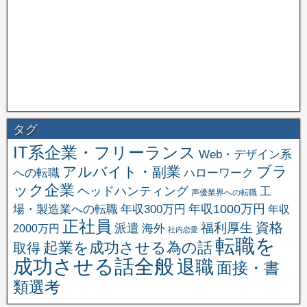
タグ
IT系企業・フリーランス
Web・デザイン系
ブラ
アルバイト・副業
への転職
ハローワーク
ック企業
ヘッドハンティング
工
声優業界への転職
場・製造業への転職
年収1000万円
年収300万円
年収
正社員
資格
福利厚生
派遣
海外
2000万円
社内恋愛
転職を
起業を成功させる為の話
取得
成功させる話全般
退職
面接・書
類選考