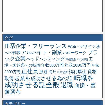
タグ
IT系企業・フリーランス
Web・デザイン系
ブラ
アルバイト・副業
への転職
ハローワーク
ック企業
ヘッドハンティング
工
声優業界への転職
場・製造業への転職
年収1000万円
年収300万円
年収
正社員
資格
福利厚生
派遣
海外
2000万円
社内恋愛
転職を
起業を成功させる為の話
取得
成功させる話全般
退職
面接・書
類選考
カテゴリー