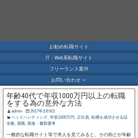
お勧め転職サイト
IT・Web系転職サイト
フリーランス案件
お問い合わせ
年齢40代で年収1000万円以上の転職
をする為の意外な方法
admin
2017年3月9日
ヘッドハンティング
,
年収1000万円
,
正社員
,
転職を成功させる話
全般
,
退職
,
面接・書類選考
一般的な転職サイト等で求人を見てみると、その殆どが年齢