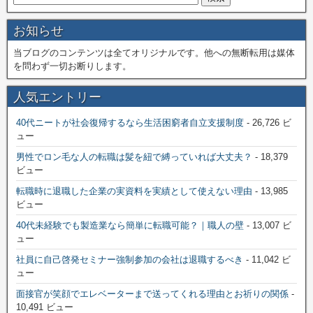
お知らせ
当ブログのコンテンツは全てオリジナルです。他への無断転用は媒体
を問わず一切お断りします。
人気エントリー
40代ニートが社会復帰するなら生活困窮者自立支援制度
- 26,726 ビ
ュー
男性でロン毛な人の転職は髪を紐で縛っていれば大丈夫？
- 18,379
ビュー
転職時に退職した企業の実資料を実績として使えない理由
- 13,985
ビュー
40代未経験でも製造業なら簡単に転職可能？｜職人の壁
- 13,007 ビ
ュー
社員に自己啓発セミナー強制参加の会社は退職するべき
- 11,042 ビ
ュー
面接官が笑顔でエレベーターまで送ってくれる理由とお祈りの関係
-
10,491 ビュー