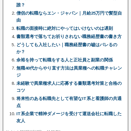
誰？
僧侶の転職ならエン・ジャパン｜月給25万円で髪型自
由
転職の面接時に絶対にやってはいけないのは遅刻
書類選考で落ちてお祈りされない職務経歴書の書き方
どうしても入社したい｜職務経歴書の嘘はバレるの
か？
余裕を持って転職をする人と正社員と副業の関係
無職40代からやり直す方法は異業種への転職チャレン
ジ
未経験で異業種求人に応募する書類選考対策と合格の
コツ
将来性のある転職先として有望なIT系と看護師の共通
点
IT系企業で精神ダメージを受けて運送会社に転職した
友人