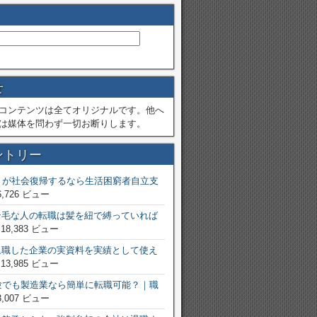
せ
コンテンツは全てオリジナルです。他へ
は媒体を問わず一切お断りします。
ントリー
トが社会復帰するなら生活困窮者自立支
6,726 ビュー
ン毛な人の転職は髪を紐で縛っていれば
 18,383 ビュー
退職した企業の実資料を実績として使え
 13,985 ビュー
験でも製造業なら簡単に転職可能？｜職
3,007 ビュー