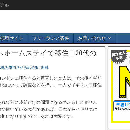
アル
b系転職サイト
フリーランス案件
お問い合わせ
へホームステイで移住｜20代の
転職を成功させる話全般
,
退職
ロンドンに移住すると宣言した友人は、その後イギリ
現地にいって調査などを行い、一人でイギリス二移住
あれば別に時間だけの問題になるのかもしれません
で働いている20代であれば、日本からイギリスに
負担になりますので、それは大変です。