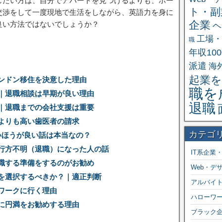
したい方は、自分でアパートを見つけるよりも、ホー
ト・副
交渉をして一度現地で生活をしながら、英語力を身に
企業
良い方法ではないでしょうか？
ヘ
工場・
職
。
年収10
派遣
海
起業を
ンドン移住を決意した理由
職を
｜退職相談は早期が良い理由
退職
｜退職までの会社支援は重要
よりも高い歯医者の請求
カテゴ
いほうが良い話は本当なの？
行方不明（退職）になった人の話
IT系企業
職する準備をするのがお勧め
Web・デ
を選択するべきか？｜適正判断
アルバイ
ワークに行く理由
ハローワ
に円満をお勧めする理由
ブラック