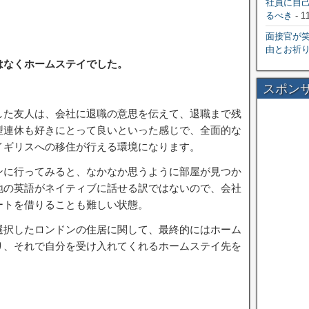
社員に自
るべき
- 1
面接官が
由とお祈
はなくホームステイでした。
スポン
した友人は、会社に退職の意思を伝えて、退職まで残
型連休も好きにとって良いといった感じで、全面的な
イギリスへの移住が行える環境になります。
ンに行ってみると、なかなか思うように部屋が見つか
地の英語がネイティブに話せる訳ではないので、会社
ートを借りることも難しい状態。
選択したロンドンの住居に関して、最終的にはホーム
り、それで自分を受け入れてくれるホームステイ先を