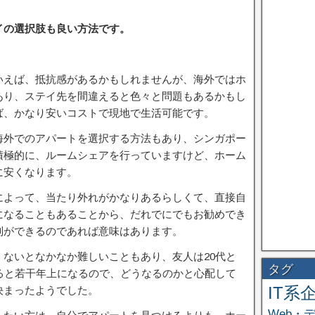
イの選択肢も良い方法です。
いえば、抵抗感があるかもしれませんが、海外ではホ
あり、ステイ先を間違えると色々と問題もあるかもし
ば、かなり安いコストで現地で生活可能です。
海外でのアパートを選択する方法もあり、シンガポー
積極的に、ルームシェアを行っていますけど、ホーム
に安くなります。
によって、当たり外れがかなりあるらしくて、直接自
になることもあることから、だれでにでもお勧めでき
別ができるのであれば意味はあります。
ないとなかなか難しいこともあり、友人は20代と
タグ
ると若干年上になるので、どうなるのかと心配して
IT系
決まったようでした。
Web・