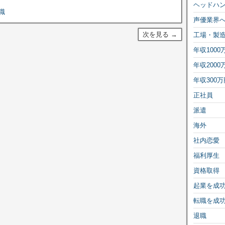
ヘッドハ
職
声優業界
次を見る →
工場・製
年収1000
年収2000
年収300万
正社員
派遣
海外
社内恋愛
福利厚生
資格取得
起業を成
転職を成
退職