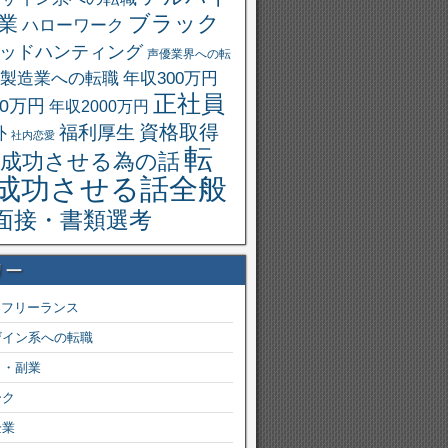
ブラック
業
ハローワーク
ッドハンティング
声優業界への転
製造業への転職
年収300万円
正社員
00万円
年収2000万円
資格取得
福利厚生
外
社内恋愛
転
成功させる為の話
成功させる話全般
面接・書類選考
リー
・フリーランス
ザイン系への転職
ト・副業
ーク
企業