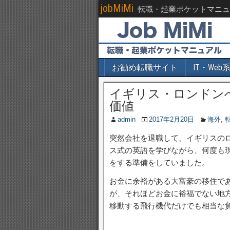
jobMiMi
転職・起業ポケットマニュ
お勧め転職サイト
IT・We
イギリス・ロンドン
価値
admin
2017年2月20日
海外
,
突然会社を退職して、イギリスの
ス式の英語を学びながら、何度も
をする準備をしていました。
お金に余裕がある大富豪の移住で
が、それほどお金に裕福でない地方
移動する飛行機代だけでも相当な