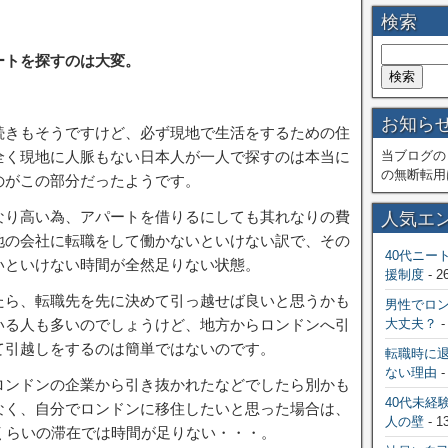
検索
ートを探すのは大変。
お知ら
続きもそうですけど、必ず現地で生活をするための住
全く現地に人脈もない日本人が一人で探すのは本当に
当ブログの
の無断転用
のがこの部分だったようです。
なり高い為、アパートを借りるにしても其れなりの費
人気エ
地の会社に転職をして働かないといけない訳で、その
40代ニー
いといけない時間が全然足りない状態。
援制度
- 2
たら、転職先を先に決めて引っ越せば良いと思うかも
男性でロ
いる人も多いのでしょうけど、地方からロンドンへ引
大丈夫？
-
て引越しをするのは簡単ではないのです。
転職時に
ない理由
-
ロンドンの企業から引き抜かれたなどでしたら別かも
40代未経
なく、自分でロンドンに移住したいと思った場合は、
人の壁
- 1
くらいの滞在では時間が足りない・・・。